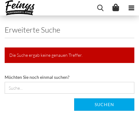
Erweiterte Suche
Die Suche ergab keine genauen Treffer.
MÖCHTEN
Möchten Sie noch einmal suchen?
SIE
NOCH
EINMAL
SUCHEN?
SUCHEN