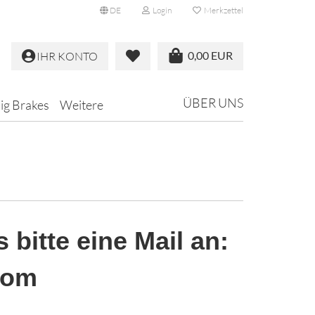
DE
Login
Merkzettel
0,00 EUR
IHR KONTO
ÜBER UNS
Big Brakes
Weitere
 bitte eine Mail an:
.com