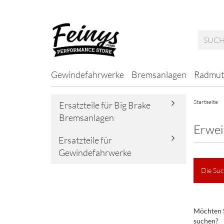
Gewindefahrwerke
Bremsanlagen
Radmut
Startseite
Ersatzteile für Big Brake
Bremsanlagen
Erwei
Ersatzteile für
Gewindefahrwerke
Die Suc
MÖCHTE
Möchten 
SIE
suchen?