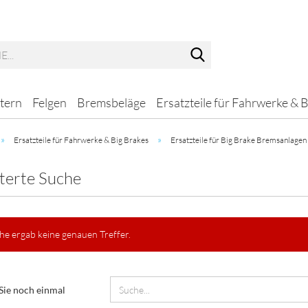
Suche...
tern
Felgen
Bremsbeläge
Ersatzteile für Fahrwerke & 
»
»
Ersatzteile für Fahrwerke & Big Brakes
Ersatzteile für Big Brake Bremsanlagen
terte Suche
he ergab keine genauen Treffer.
N
Sie noch einmal