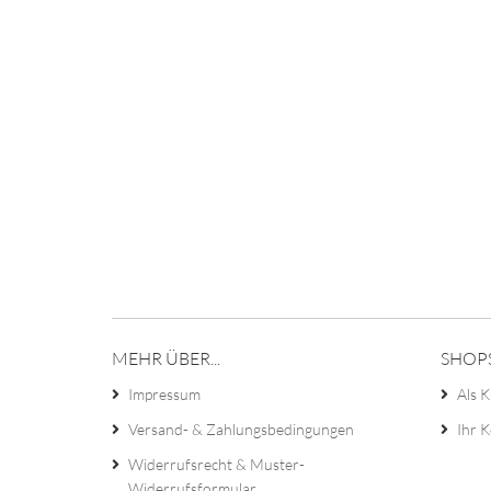
NOCH
EINMAL
SUCHEN
MEHR ÜBER...
SHOP
Impressum
Als K
Versand- & Zahlungsbedingungen
Ihr 
Widerrufsrecht & Muster-
Widerrufsformular